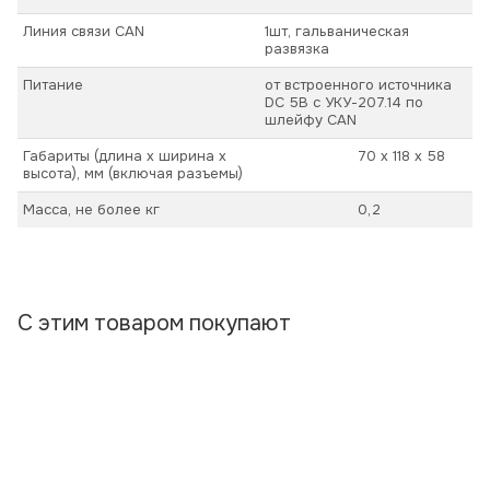
Линия связи CAN
1шт, гальваническая
развязка
Питание
от встроенного источника
DC 5В с УКУ-207.14 по
шлейфу CAN
Габариты (длина х ширина х
70 х 118 х 58
высота), мм (включая разъемы)
Масса, не более кг
0,2
С этим товаром покупают