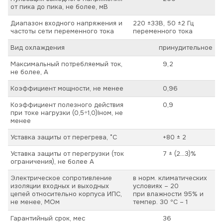
от пика до пика, не более, мВ
Диапазон входного напряжения и
220 ±33В, 50 ±2 Гц
частоты сети переменного тока
переменного тока
Вид охлаждения
принудительное
Максимальный потребляемый ток,
9,2
не более, А
Коэффициент мощности, не менее
0,96
Коэффициент полезного действия
0,9
при токе нагрузки (0,5÷1,0)Iном, не
менее
Уставка защиты от перегрева, °C
+80 ± 2
Уставка защиты от перегрузки (ток
7 ± (2…3)%
ограничения), не более А
Электрическое сопротивление
в норм. климатических
изоляции входных и выходных
условиях – 20
цепей относительно корпуса ИПС,
при влажности 95% и
не менее, МОм
темпер. 30 ºС – 1
Гарантийный срок, мес
36