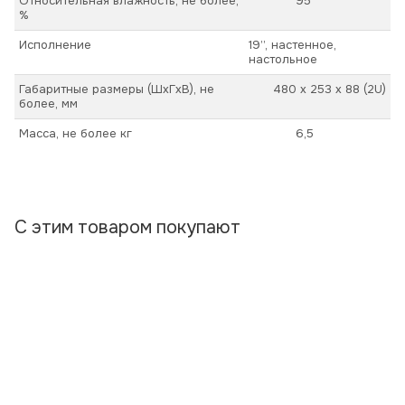
Относительная влажность, не более,
95
%
Исполнение
19’’, настенное,
настольное
Габаритные размеры (ШхГхВ), не
480 х 253 х 88 (2U)
более, мм
Масса, не более кг
6,5
С этим товаром покупают