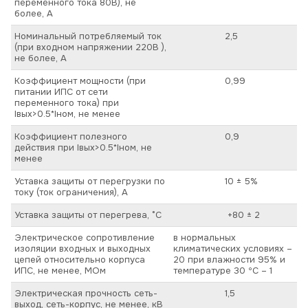
переменного тока 80В), не
более, А
Номинальный потребляемый ток
2,5
(при входном напряжении 220В ),
не более, А
Коэффициент мощности (при
0,99
питании ИПС от сети
переменного тока) при
Iвых>0.5*Iном, не менее
Коэффициент полезного
0,9
действия при Iвых>0.5*Iном, не
менее
Уставка защиты от перегрузки по
10 ± 5%
току (ток ограничения), А
Уставка защиты от перегрева, °C
+80 ± 2
Электрическое сопротивление
в нормальных
изоляции входных и выходных
климатических условиях –
цепей относительно корпуса
20 при влажности 95% и
ИПС, не менее, МОм
температуре 30 ºС – 1
Электрическая прочность сеть-
1,5
выход, сеть-корпус, не менее, кВ