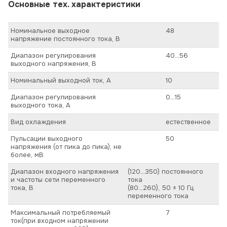
Основные тех. характеристики
Номинальное выходное
48
напряжение постоянного тока, В
Диапазон регулирования
40…56
выходного напряжения, В
Номинальный выходной ток, А
10
Диапазон регулирования
0…15
выходного тока, А
Вид охлаждения
естественное
Пульсации выходного
50
напряжения (от пика до пика), не
более, мВ
Диапазон входного напряжения
(120…350) постоянного
и частоты сети переменного
тока
тока, В
(80…260), 50 ± 10 Гц
переменного тока
Максимальный потребляемый
7
ток(при входном напряжении