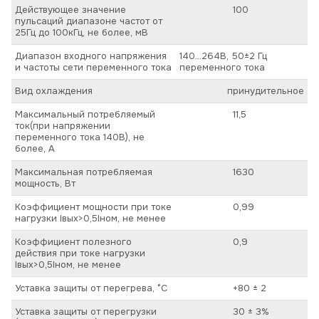
Действующее значение
100
пульсаций диапазоне частот от
25Гц до 100кГц, не более, мВ
Диапазон входного напряжения
140…264В, 50±2 Гц
и частоты сети переменного тока
переменного тока
Вид охлаждения
принудительное
Максимальный потребляемый
11,5
ток(при напряжении
переменного тока 140В), не
более, А
Максимальная потребляемая
1630
мощность, Вт
Коэффициент мощности при токе
0,99
нагрузки Iвых>0,5Iном, не менее
Коэффициент полезного
0,9
действия при токе нагрузки
Iвых>0,5Iном, не менее
Уставка защиты от перегрева, °C
+80 ± 2
Уставка защиты от перегрузки
30 ± 3%