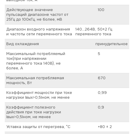
Действующее значение
100
пульсаций диапазоне частот от
25Гц до 100кГц, не более, мВ
Диапазон входного напряжения
140…264В, 50±2 Гц
и частоты сети переменного тока
переменного тока
Вид охлаждения
принудительное
Максимальный потребляемый
5
ток(при напряжении
переменного тока 140В), не
более, А
Максимальная потребляемая
670
мощность, Вт
Коэффициент мощности при токе
0,99
нагрузки Iвых>0,5Iном, не менее
Коэффициент полезного
0,9
действия при токе нагрузки
Iвых>0,5Iном, не менее
Уставка защиты от перегрева, °C
+80 ± 2