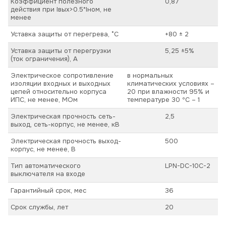
Коэффициент полезного
0,87
действия при Iвых>0.5*Iном, не
менее
Уставка защиты от перегрева, °C
+80 ± 2
Уставка защиты от перегрузки
5,25 ±5%
(ток ограничения), А
Электрическое сопротивление
в нормальных
изоляции входных и выходных
климатических условиях –
цепей относительно корпуса
20 при влажности 95% и
ИПС, не менее, МОм
температуре 30 ºС – 1
Электрическая прочность сеть-
2,5
выход, сеть-корпус, не менее, кВ
Электрическая прочность выход-
500
корпус, не менее, В
Тип автоматического
LPN-DC-10C-2
выключателя на входе
Гарантийный срок, мес
36
Срок службы, лет
20