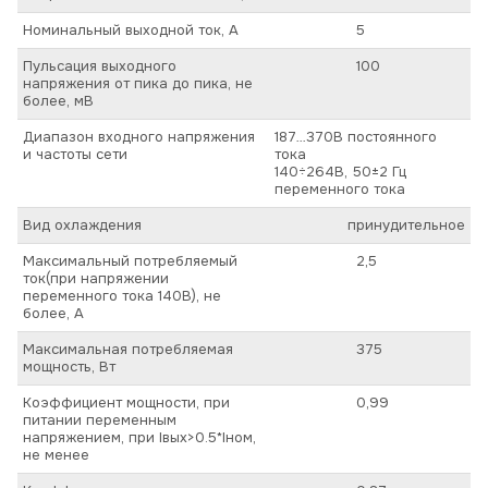
Номинальный выходной ток, А
5
Пульсация выходного
100
напряжения от пика до пика, не
более, мВ
Диапазон входного напряжения
187…370В постоянного
и частоты сети
тока
140÷264В, 50±2 Гц
переменного тока
Вид охлаждения
принудительное
Максимальный потребляемый
2,5
ток(при напряжении
переменного тока 140В), не
более, А
Максимальная потребляемая
375
мощность, Вт
Коэффициент мощности, при
0,99
питании переменным
напряжением, при Iвых>0.5*Iном,
не менее