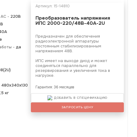
Артикул:
15-14810
 AC -
220В
Преобразователь напряжения
ИПС 2000-220/48В-40А-2U
8В
40А
Предназначен для обеспечения
е
радиоэлектронной аппаратуры
постоянным стабилизированным
аботы -
да
напряжением 48В.
ИПС имеет на выходе диод и может
соединяться параллельно для
8(2U)
резервирования и увеличения тока в
нагрузке.
-
480х340х130
Гарантия: 36 месяцев
,5 кг
ДОБАВИТЬ В СПЕЦИФИКАЦИЮ
ЗАПРОСИТЬ ЦЕНУ