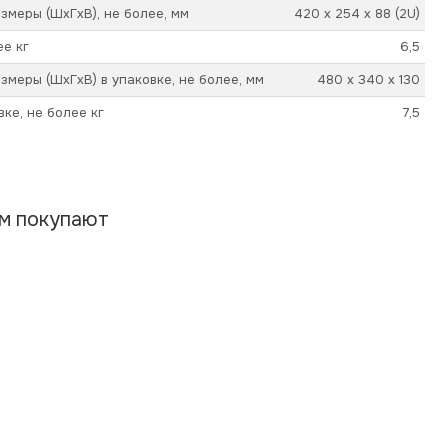
змеры (ШхГхВ), не более, мм
420 х 254 х 88 (2U)
ее кг
6,5
змеры (ШхГхВ) в упаковке, не более, мм
480 х 340 х 130
вке, не более кг
7,5
ом покупают