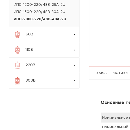
ИПС-1200-220/48В-25А-2U
ИПС-1500-220/48В-30А-2U
ИПС-2000-220/48В-40А-2U
60В
110В
220В
ХАРАКТЕРИСТИКИ
300В
Основные те
Номинальное в
Номинальный (