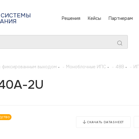
 СИСТЕМЫ
Решения
Кейсы
Партнерам
ТАНИЯ
с фиксированным выходом
-
Моноблочные ИПС
-
48В
-
ИП
40А-2U
дство
СКАЧАТЬ DATASHEET