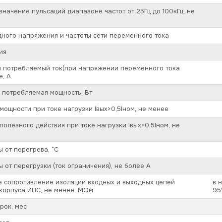
начение пульсаций диапазоне частот от 25Гц до 100кГц, не
ного напряжения и частоты сети переменного тока
ия
 потребляемый ток(при напряжении переменного тока
е, А
 потребляемая мощность, Вт
ощности при токе нагрузки Iвых>0,5Iном, не менее
олезного действия при токе нагрузки Iвых>0,5Iном, не
ы от перегрева, °C
ы от перегрузки (ток ограничения), не более А
 сопротивление изоляции входных и выходных цепей
в 
корпуса ИПС, не менее, МОм
95
рок, мес