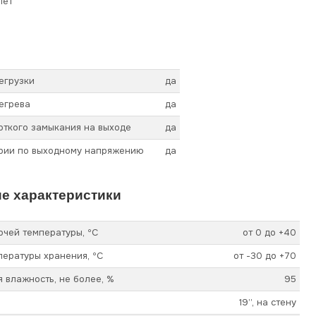
лет
егрузки
да
егрева
да
откого замыкания на выходе
да
арии по выходному напряжению
да
е характеристики
чей температуры, ºС
от 0 до +40
ературы хранения, ºС
от -30 до +70
 влажность, не более, %
95
19’’, на стену