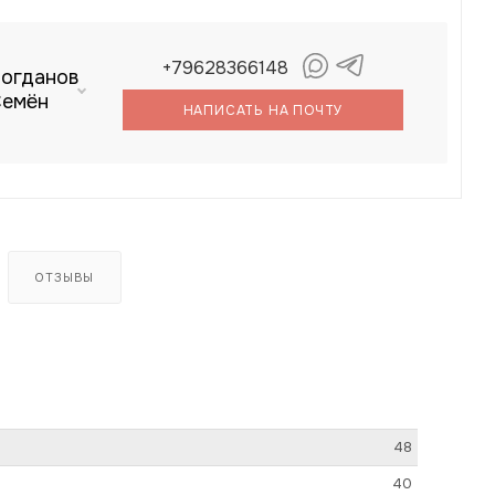
+79628366148
огданов
емён
НАПИСАТЬ НА ПОЧТУ
ОТЗЫВЫ
48
40