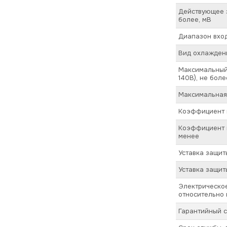
Действующее з
более, мВ
Диапазон вход
Вид охлажден
Максимальный
140В), не боле
Максимальная
Коэффициент м
Коэффициент п
менее
Уставка защит
Уставка защит
Электрическое
относительно 
Гарантийный с