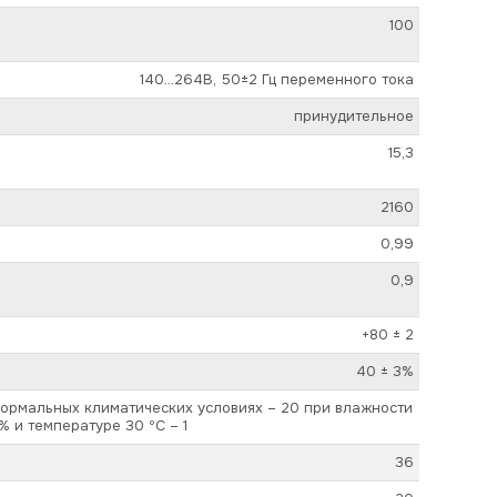
100
140…264В, 50±2 Гц переменного тока
принудительное
15,3
2160
0,99
0,9
+80 ± 2
40 ± 3%
нормальных климатических условиях – 20 при влажности
% и температуре 30 ºС – 1
36