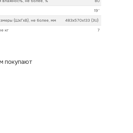
 влажность, не более, %
80
19”
змеры (ШхГхВ), не более, мм
483x570x133 (3U)
ее кг
7
ом покупают