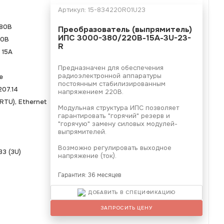
Артикул:
15-834220R01U23
80В
Преобразователь (выпрямитель)
ИПС 3000-380/220В-15А-3U-23-
20В
R
-
15А
Предназначен для обеспечения
радиоэлектронной аппаратуры
е
постоянным стабилизированным
207.14
напряжением 220В.
TU), Ethernet
Модульная структура ИПС позволяет
гарантировать "горячий" резерв и
"горячую" замену силовых модулей-
выпрямителей.
Возможно регулировать выходное
3 (3U)
напряжение (ток).
Гарантия: 36 месяцев
ДОБАВИТЬ В СПЕЦИФИКАЦИЮ
ЗАПРОСИТЬ ЦЕНУ