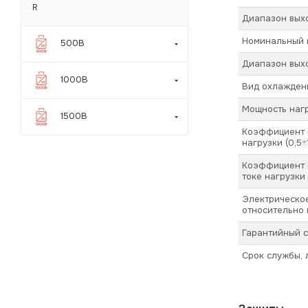
R
Диапазон вых
Номинальный в
500В
Диапазон выхо
1000В
Вид охлажден
Мощность наг
1500В
Коэффициент 
нагрузки (0,5÷
Коэффициент 
токе нагрузки 
Электрическое
относительно 
Гарантийный с
Срок службы, 