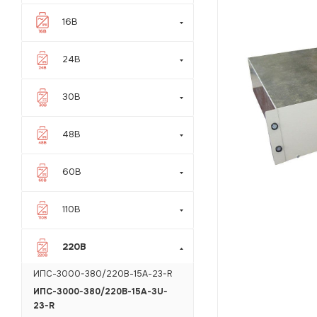
16В
24В
30В
48В
60В
110В
220В
ИПС-3000-380/220В-15А-23-R
ИПС-3000-380/220В-15А-3U-
23-R