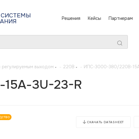
 СИСТЕМЫ
Решения
Кейсы
Партнерам
ТАНИЯ
с регулируемым выходом
-
220В
-
ИПС-3000-380/220В-15А
-15А-3U-23-R
дство
СКАЧАТЬ DATASHEET