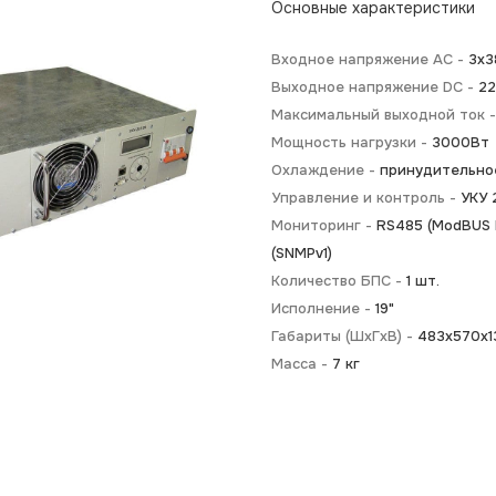
Основные характеристики
Входное напряжение AC -
3х3
Выходное напряжение DC -
2
Максимальный выходной ток 
Мощность нагрузки -
3000Вт
Охлаждение -
принудительно
Управление и контроль -
УКУ 
Мониторинг -
RS485 (ModBUS R
(SNMPv1)
Количество БПС -
1 шт.
Исполнение -
19"
Габариты (ШхГхВ) -
483x570x13
Масса -
7 кг