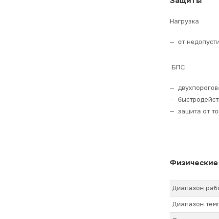
Защиты
Нагрузка
от недопуст
БПС
двухпорогов
быстродейст
защита от т
Физические
Диапазон рабо
Диапазон темп