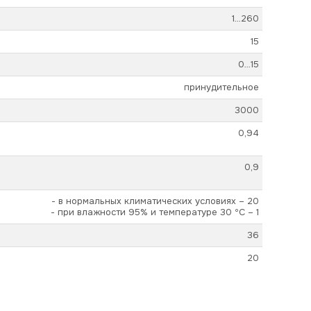
1…260
15
0…15
принудительное
3000
0,94
0,9
- в нормальных климатических условиях – 20
- при влажности 95% и температуре 30 ºС – 1
36
20