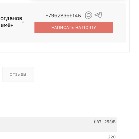
+79628366148
огданов
емён
НАПИСАТЬ НА ПОЧТУ
ОТЗЫВЫ
(187…253)В
220