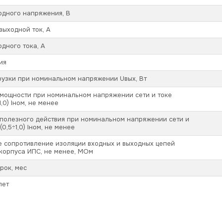
одного напряжения, В
ыходной ток, А
дного тока, А
ия
рузки при номинальном напряжении Uвых, Вт
мощности при номинальном напряжении сети и токе
1,0) Iном, не менее
полезного действия при номинальном напряжении сети и
(0,5÷1,0) Iном, не менее
 сопротивление изоляции входных и выходных цепей
корпуса ИПС, не менее, МОм
рок, мес
лет