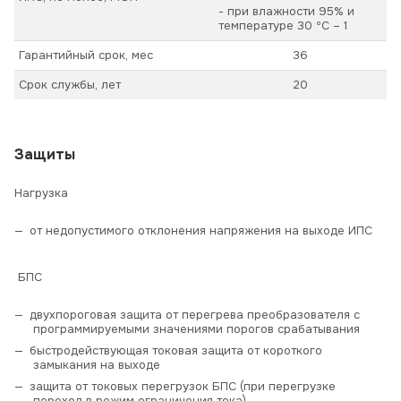
- при влажности 95% и
температуре 30 ºС – 1
Гарантийный срок, мес
36
Срок службы, лет
20
Защиты
Нагрузка
от недопустимого отклонения напряжения на выходе ИПС
БПС
двухпороговая защита от перегрева преобразователя с
программируемыми значениями порогов срабатывания
быстродействующая токовая защита от короткого
замыкания на выходе
защита от токовых перегрузок БПС (при перегрузке
переход в режим ограничения тока)