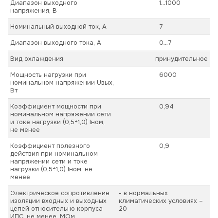
Диапазон выходного
1…1000
напряжения, В
Номинальный выходной ток, А
7
Диапазон выходного тока, А
0…7
Вид охлаждения
принудительное
Мощность нагрузки при
6000
номинальном напряжении Uвых,
Вт
Коэффициент мощности при
0,94
номинальном напряжении сети
и токе нагрузки (0,5÷1,0) Iном,
не менее
Коэффициент полезного
0,9
действия при номинальном
напряжении сети и токе
нагрузки (0,5÷1,0) Iном, не
менее
Электрическое сопротивление
- в нормальных
изоляции входных и выходных
климатических условиях –
цепей относительно корпуса
20
ИПС, не менее, МОм