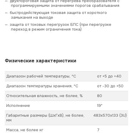
двухпороговая защита от перегрева преобразователя с
программируемыми значениями порогов срабатывания
быстродействующая токовая защита от короткого
замыкания на выходе
защита от токовых перегрузок БПС (при перегрузке
переход в режим ограничения тока)
Физические характеристики
Диапазон рабочей температуры, ºС
от +5 до +40
Диапазон температуры хранения, ºС
от -30 до +50
Относительная влажность, не более, %
80
Исполнение
19"
Габаритные размеры (ШхГхВ), не более,
483x570x133 (3U)
мм
Масса, не более кг
7