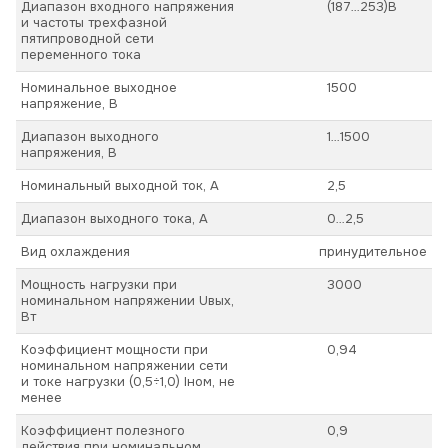
Диапазон входного напряжения
(187…253)В
и частоты трехфазной
пятипроводной сети
переменного тока
Номинальное выходное
1500
напряжение, В
Диапазон выходного
1…1500
напряжения, В
Номинальный выходной ток, А
2,5
Диапазон выходного тока, А
0…2,5
Вид охлаждения
принудительное
Мощность нагрузки при
3000
номинальном напряжении Uвых,
Вт
Коэффициент мощности при
0,94
номинальном напряжении сети
и токе нагрузки (0,5÷1,0) Iном, не
менее
Коэффициент полезного
0,9
действия при номинальном