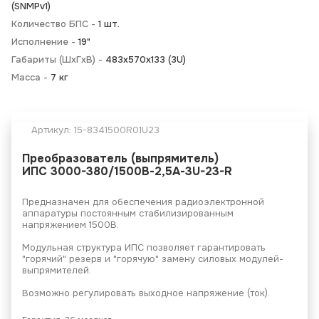
(SNMPv1)
Количество БПС -
1 шт.
Исполнение -
19"
Габариты (ШхГхВ) -
483x570x133 (3U)
Масса -
7 кг
Артикул:
15-8341500R01U23
Преобразователь (выпрямитель)
ИПС 3000-380/1500В-2,5А-3U-23-R
Предназначен для обеспечения радиоэлектронной
аппаратуры постоянным стабилизированным
напряжением 1500В.
Модульная структура ИПС позволяет гарантировать
"горячий" резерв и "горячую" замену силовых модулей-
выпрямителей.
Возможно регулировать выходное напряжение (ток).