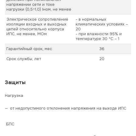
напряжении сети и токе
нагрузки (0,5÷1,0) Iном, не менее
Электрическое сопротивление
- в нормальных
изоляции входных и выходных
климатических условиях –
цепей относительно корпуса
20
ИПС, не менее, МОм
- при влажности 95% и
температуре 30 ºС – 1
Гарантийный срок, мес
36
Срок службы, лет
20
Защиты
Нагрузка
от недопустимого отклонения напряжения на выходе ИПС
БПС