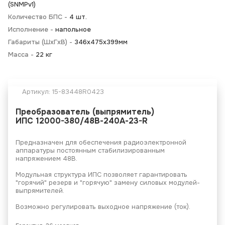
(SNMPv1)
Количество БПС -
4 шт.
Исполнение -
напольное
Габариты (ШхГхВ) -
346x475x399мм
Масса -
22 кг
Артикул:
15-83448R0423
Преобразователь (выпрямитель)
ИПС 12000-380/48В-240А-23-R
Предназначен для обеспечения радиоэлектронной
аппаратуры постоянным стабилизированным
напряжением 48В.
Модульная структура ИПС позволяет гарантировать
"горячий" резерв и "горячую" замену силовых модулей-
выпрямителей.
Возможно регулировать выходное напряжение (ток).