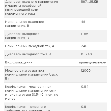
Диапазон входного напряжения
(187…253)В
и частоты трехфазной
пятипроводной сети
переменного тока
Номинальное выходное
48
напряжение, В
Диапазон выходного
1…56
напряжения, В
Номинальный выходной ток, А
240
Диапазон выходного тока, А
0…240
Вид охлаждения
принудительное
Мощность нагрузки при
12000
номинальном напряжении Uвых,
Вт
Коэффициент мощности при
0,94
номинальном напряжении сети
и токе нагрузки (0,5÷1,0) Iном, не
менее
Коэффициент полезного
0,9
действия при номинальном