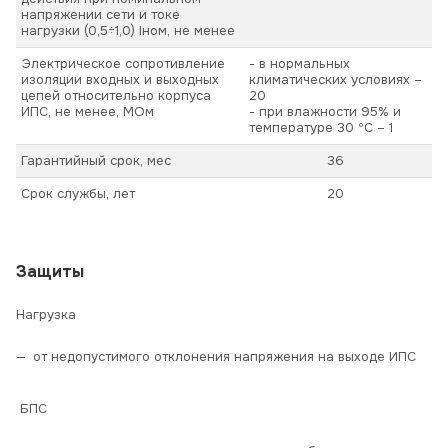
напряжении сети и токе
нагрузки (0,5÷1,0) Iном, не менее
Электрическое сопротивление
- в нормальных
изоляции входных и выходных
климатических условиях –
цепей относительно корпуса
20
ИПС, не менее, МОм
- при влажности 95% и
температуре 30 ºС – 1
Гарантийный срок, мес
36
Срок службы, лет
20
Защиты
Нагрузка
от недопустимого отклонения напряжения на выходе ИПС
БПС