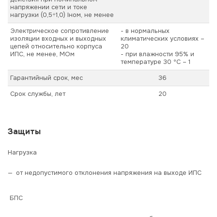
напряжении сети и токе
нагрузки (0,5÷1,0) Iном, не менее
Электрическое сопротивление
- в нормальных
изоляции входных и выходных
климатических условиях –
цепей относительно корпуса
20
ИПС, не менее, МОм
- при влажности 95% и
температуре 30 ºС – 1
Гарантийный срок, мес
36
Срок службы, лет
20
Защиты
Нагрузка
от недопустимого отклонения напряжения на выходе ИПС
БПС