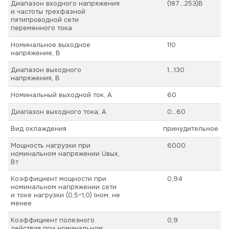
Диапазон входного напряжения
(187…253)В
и частоты трехфазной
пятипроводной сети
переменного тока
Номинальное выходное
110
напряжение, В
Диапазон выходного
1…130
напряжения, В
Номинальный выходной ток, А
60
Диапазон выходного тока, А
0…60
Вид охлаждения
принудительное
Мощность нагрузки при
6000
номинальном напряжении Uвых,
Вт
Коэффициент мощности при
0,94
номинальном напряжении сети
и токе нагрузки (0,5÷1,0) Iном, не
менее
Коэффициент полезного
0,9
действия при номинальном