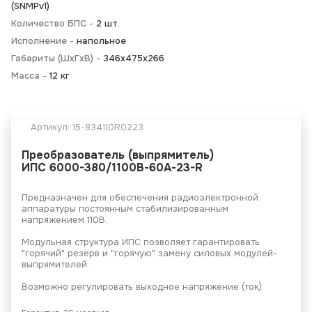
(SNMPv1)
Количество БПС -
2 шт.
Исполнение -
напольное
Габариты (ШхГхВ) -
346x475x266
Масса -
12 кг
Артикул:
15-834110R0223
Преобразователь (выпрямитель)
ИПС 6000-380/1100В-60А-23-R
Предназначен для обеспечения радиоэлектронной
аппаратуры постоянным стабилизированным
напряжением 110В.
Модульная структура ИПС позволяет гарантировать
"горячий" резерв и "горячую" замену силовых модулей-
выпрямителей.
Возможно регулировать выходное напряжение (ток).