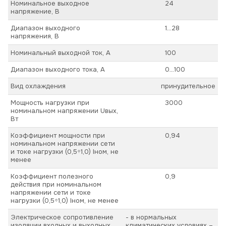
Номинальное выходное
24
напряжение, В
Диапазон выходного
1…28
напряжения, В
Номинальный выходной ток, А
100
Диапазон выходного тока, А
0…100
Вид охлаждения
принудительное
Мощность нагрузки при
3000
номинальном напряжении Uвых,
Вт
Коэффициент мощности при
0,94
номинальном напряжении сети
и токе нагрузки (0,5÷1,0) Iном, не
менее
Коэффициент полезного
0,9
действия при номинальном
напряжении сети и токе
нагрузки (0,5÷1,0) Iном, не менее
Электрическое сопротивление
- в нормальных
изоляции входных и выходных
климатических условиях –