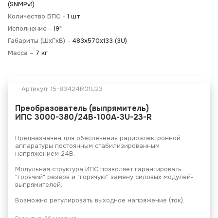
(SNMPv1)
Количество БПС -
1 шт.
Исполнение -
19"
Габариты (ШхГхВ) -
483x570x133 (3U)
Масса –
7 кг
Артикул:
15-83424R01U23
Преобразователь
(выпрямитель)
ИПС 3000-380/24В-100А-3U-23-R
Предназначен для обеспечения радиоэлектронной
аппаратуры постоянным стабилизированным
напряжением 24В.
Модульная структура ИПС позволяет гарантировать
"горячий" резерв и "горячую" замену силовых модулей-
выпрямителей.
Возможно регулировать выходное напряжение (ток).