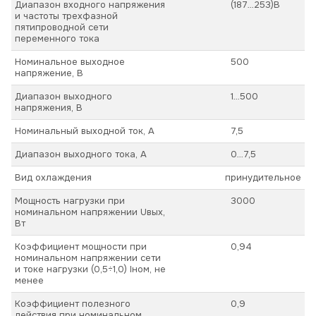
Диапазон входного напряжения
(187…253)В
и частоты трехфазной
пятипроводной сети
переменного тока
Номинальное выходное
500
напряжение, В
Диапазон выходного
1…500
напряжения, В
Номинальный выходной ток, А
7,5
Диапазон выходного тока, А
0…7,5
Вид охлаждения
принудительное
Мощность нагрузки при
3000
номинальном напряжении Uвых,
Вт
Коэффициент мощности при
0,94
номинальном напряжении сети
и токе нагрузки (0,5÷1,0) Iном, не
менее
Коэффициент полезного
0,9
действия при номинальном