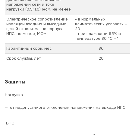
напряжении сети и токе
нагрузки (0,5÷1,0) Iном, не менее
Электрическое сопротивление
- в нормальных
изоляции входных и выходных
климатических условиях –
цепей относительно корпуса
20
ИПС, не менее, МОм
- при влажности 95% и
температуре 30 ºС – 1
Гарантийный срок, мес
36
Срок службы, лет
20
Защиты
Нагрузка
от недопустимого отклонения напряжения на выходе ИПС
БПС