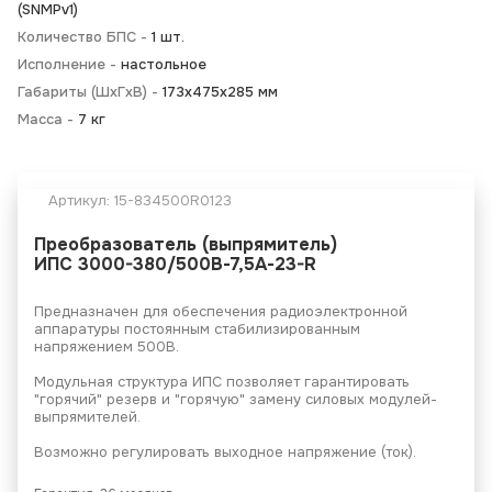
(SNMPv1)
Количество БПС -
1 шт.
Исполнение -
настольное
Габариты (ШхГхВ) -
173x475х285 мм
Масса -
7 кг
Артикул:
15-834500R0123
Преобразователь (выпрямитель)
ИПС 3000-380/500В-7,5А-23-R
Предназначен для обеспечения радиоэлектронной
аппаратуры постоянным стабилизированным
напряжением 500В.
Модульная структура ИПС позволяет гарантировать
"горячий" резерв и "горячую" замену силовых модулей-
выпрямителей.
Возможно регулировать выходное напряжение (ток).