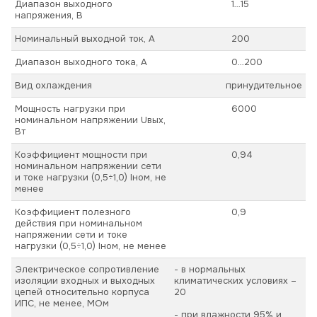
Диапазон выходного
1…15
напряжения, В
Номинальный выходной ток, А
200
Диапазон выходного тока, А
0…200
Вид охлаждения
принудительное
Мощность нагрузки при
6000
номинальном напряжении Uвых,
Вт
Коэффициент мощности при
0,94
номинальном напряжении сети
и токе нагрузки (0,5÷1,0) Iном, не
менее
Коэффициент полезного
0,9
действия при номинальном
напряжении сети и токе
нагрузки (0,5÷1,0) Iном, не менее
Электрическое сопротивление
- в нормальных
изоляции входных и выходных
климатических условиях –
цепей относительно корпуса
20
ИПС, не менее, МОм
- при влажности 95% и