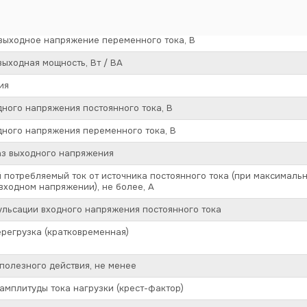
ходное напряжение постоянного тока, В
выходное напряжение переменного тока, В
ыходная мощность, Вт / ВА
ия
ного напряжения постоянного тока, В
ного напряжения переменного тока, В
аз выходного напряжения
потребляемый ток от источника постоянного тока (при максимальн
ходном напряжении), не более, А
льсации входного напряжения постоянного тока
регрузка (кратковременная)
олезного действия, не менее
мплитуды тока нагрузки (крест-фактор)