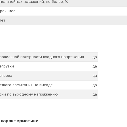
нелинейных искажений, не более, %
рок, мес
лет
правильной полярности входного напряжения
да
егрузки
да
егрева
да
откого замыкания на выходе
да
арии по выходному напряжению
да
 характеристики