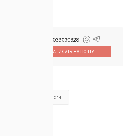
+79039030328
ерентьев
енис
НАПИСАТЬ НА ПОЧТУ
ОТЗЫВЫ
АНАЛОГИ