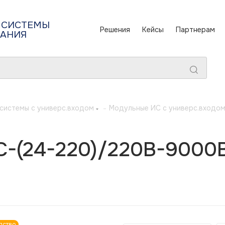
 СИСТЕМЫ
Решения
Кейсы
Партнерам
ТАНИЯ
системы с универс.входом
-
Модульные ИС с универс.входо
-(24-220)/220B-9000B
дство