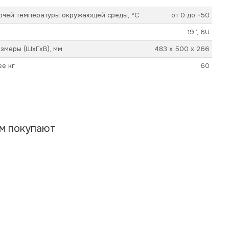
очей температуры окружающей среды, ºС
от 0 до +50
19’’, 6U
змеры (ШхГхВ), мм
483 х 500 х 266
ее кг
60
ом покупают