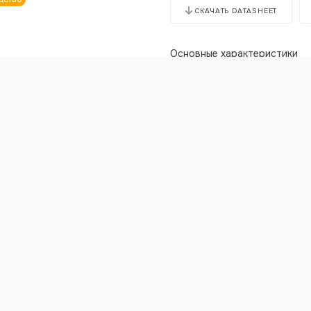
СКАЧАТЬ DATASHEET
Основные характеристики
Мощность -
9000BA (6000Вт)
Напряжение:
Входное -
DC 24В или AC 220
Выходное -
AC 220В
Охлаждение -
Принудительно
Питание -
АС или DC (в т.ч. АК
Мониторинг и контроль -
УКУ 
Исполнение -
6U
Габариты (ШхГхВ) -
483х500х
Масса -
60 кг