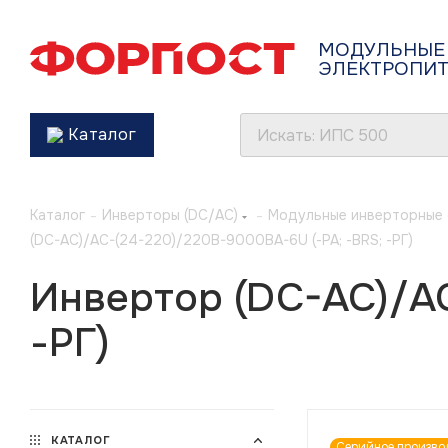
МОДУЛЬНЫЕ
ЭЛЕКТРОПИ
Каталог
Каталог
-
Инверторы (DC/AC)
-
Модульные инверторные 
(DC-AC)/AC-(24-220)/220B-9000BA-6U (-РА; -BRS; -РГ)
Инвертор (DC-AC)/AC
-РГ)
КАТАЛОГ
Серийное произво