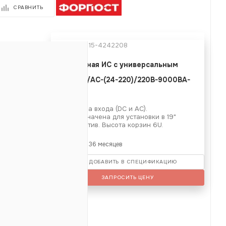
СРАВНИТЬ
Артикул:
15-4242208
Модульная ИС с универсальным
входом
(DC-АС)/AC-(24-220)/220B-9000BA-
В
6U
Имеет два входа (DC и АС).
е
Предназначена для установки в 19"
конструктив. Высота корзин 6U.
Б)
207.14
Гарантия: 36 месяцев
ДОБАВИТЬ В СПЕЦИФИКАЦИЮ
266
ЗАПРОСИТЬ ЦЕНУ