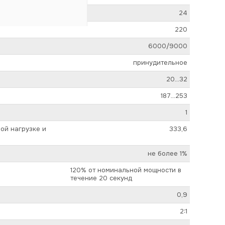
24
220
6000/9000
принудительное
20…32
187…253
1
ой нагрузке и
333,6
не более 1%
120% от номинальной мощности в
течение 20 секунд
0,9
2:1