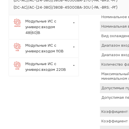
(DC-AC)/AC-(24-380)/380B-40500BA-27U (-РА; -BRS; -РГ)
Номинальное в
(DC-AC)/AC-(24-380)/380B-45000BA-30U (-РА; -BRS; -РГ)
Номинальное 
Модульные ИС с
Номинальная в
универс.входом
48(60)В
Вид охлажден
Диапазон вход
Модульные ИС с
универс.входом 110В
Диапазон вход
Модульные ИС с
Количество ф
универс.входом 220В
Максимальный 
минимальном в
Допустимые пу
Допустимая пе
Коэффициент п
Коэффициент а