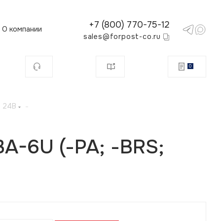
+7 (800) 770-75-12
О компании
sales@forpost-co.ru
0
м 24В
-
A-6U (-РА; -BRS;