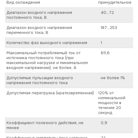
Вид охлаждения
принудительное
Диапазон входного напряжения
40…72
постоянного тока, В
Диапазон входного напряжения
187…253
переменного тока, В
Количество фаз выходного напряжения
1
Максимальный потребляемый ток от
611,6
источника постоянного тока (при
максимальной нагрузке и минимальном
входном напряжении), не более, А
Допустимые пульсации входного
не более 1%
напряжения постоянного тока
Допустимая перегрузка (кратковременная)
120% от
номинальной
мощности в
течение 20
секунд
Коэффициент полезного действия, не
0,9
менее
Коэффициент амплитуды тока нагрузки
2:1