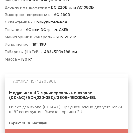
Входное напряжение -
DC 220В или AC 380В
Выходное напряжение -
AC 380В
Охлаждение -
Принудительное
Питание -
АС или DC (в т.ч. АКБ)
Мониторинг и контроль -
УКУ 207.12
Исполнение -
19", 18U
Габариты (ШхГхВ) -
483х500х798 мм
Масса -
180 кг
Артикул:
15-42203806
Модульная ИС с универсальным входом
(DC-АС)/AC-(220-380)/380B-45000BA-18U
Имеет два входа (DC и АС). Предназначена для установки
в 19" конструктив. Высота корзины 3U.
Гарантия: 36 месяцев