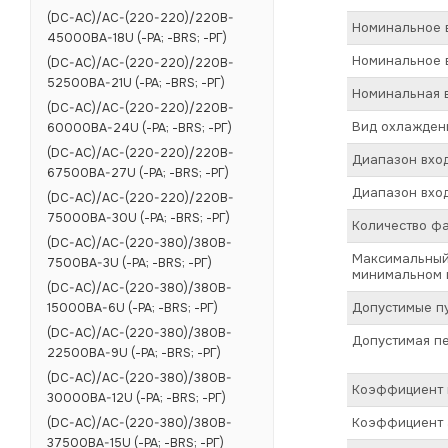
(DC-AC)/AC-(220-220)/220B-
Номинальное в
45000BA-18U (-РА; -BRS; -РГ)
Номинальное 
(DC-AC)/AC-(220-220)/220B-
52500BA-21U (-РА; -BRS; -РГ)
Номинальная в
(DC-AC)/AC-(220-220)/220B-
Вид охлажден
60000BA-24U (-РА; -BRS; -РГ)
(DC-AC)/AC-(220-220)/220B-
Диапазон вход
67500BA-27U (-РА; -BRS; -РГ)
Диапазон вход
(DC-AC)/AC-(220-220)/220B-
75000BA-30U (-РА; -BRS; -РГ)
Количество ф
(DC-AC)/AC-(220-380)/380B-
Максимальный 
7500BA-3U (-РА; -BRS; -РГ)
минимальном в
(DC-AC)/AC-(220-380)/380B-
Допустимые пу
15000BA-6U (-РА; -BRS; -РГ)
(DC-AC)/AC-(220-380)/380B-
Допустимая пе
22500BA-9U (-РА; -BRS; -РГ)
(DC-AC)/AC-(220-380)/380B-
Коэффициент п
30000BA-12U (-РА; -BRS; -РГ)
Коэффициент а
(DC-AC)/AC-(220-380)/380B-
37500BA-15U (-РА; -BRS; -РГ)