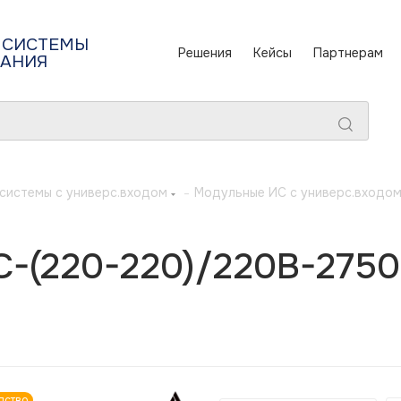
 СИСТЕМЫ
Решения
Кейсы
Партнерам
ТАНИЯ
системы с универс.входом
-
Модульные ИС с универс.входо
-(220-220)/220B-27500
дство