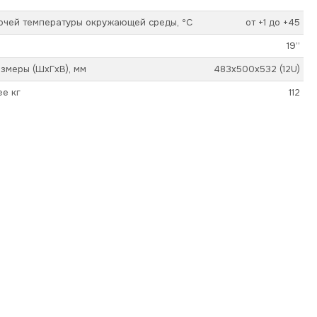
очей температуры окружающей среды, ºС
от +1 до +45
19’’
змеры (ШхГхВ), мм
483х500х532 (12U)
ее кг
112