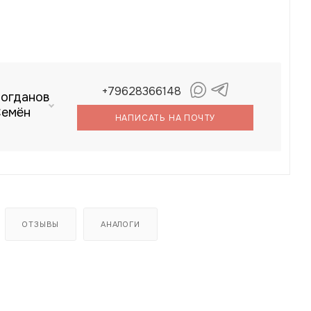
+79628366148
огданов
емён
НАПИСАТЬ НА ПОЧТУ
ОТЗЫВЫ
АНАЛОГИ