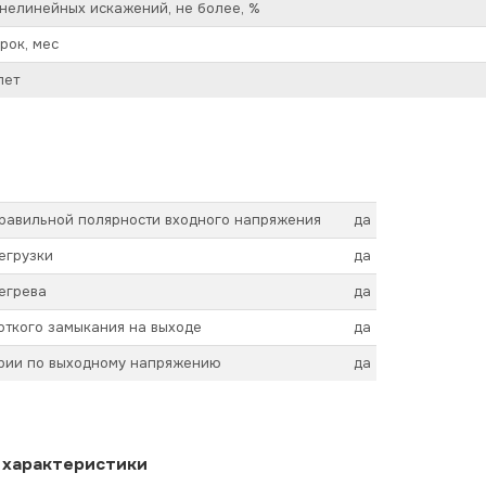
нелинейных искажений, не более, %
рок, мес
лет
правильной полярности входного напряжения
да
егрузки
да
егрева
да
откого замыкания на выходе
да
арии по выходному напряжению
да
 характеристики