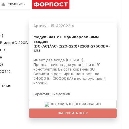
СРАВНИТЬ
Артикул:
15-42202214
т)
Модульная ИС с универсальным
входом
В или AC 220В
(DC-АС)/AC-(220-220)/220B-27500BA-
20В
12U
е
Имеет два входа (DC и АС).
Б)
Предназначена для установки в 19"
конструктив. Высота корзины 3U.
207.12
Возможно расширить мощность до
24000 Вт (30000ВА) в конструктиве 4
корзин.
532 мм
Гарантия: 36 месяцев
ДОБАВИТЬ В СПЕЦИФИКАЦИЮ
ЗАПРОСИТЬ ЦЕНУ