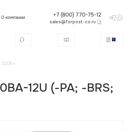
+7 (800) 770-75-12
О компании
sales@forpost-co.ru
0
м 220В
-
BA-12U (-РА; -BRS;