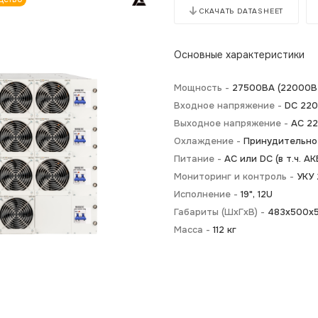
СКАЧАТЬ DATASHEET
Основные характеристики
Мощность -
27500BA (22000В
Входное напряжение -
DC 220
Выходное напряжение -
AC 2
Охлаждение -
Принудительно
Питание -
АС или DC (в т.ч. АК
Мониторинг и контроль -
УКУ 
Исполнение -
19", 12U
Габариты (ШхГхВ) -
483х500х
Масса -
112 кг