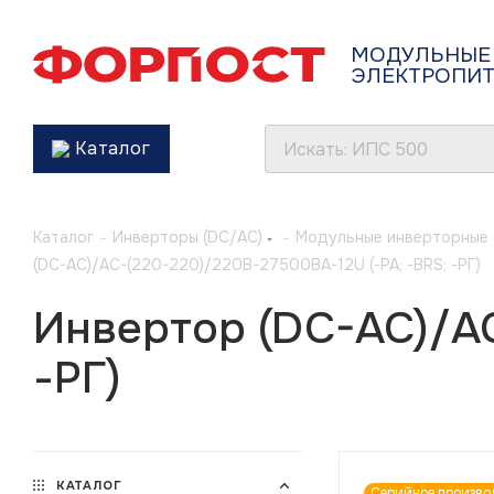
МОДУЛЬНЫЕ
ЭЛЕКТРОПИ
Каталог
Каталог
-
Инверторы (DC/AC)
-
Модульные инверторные 
(DC-AC)/AC-(220-220)/220B-27500BA-12U (-РА; -BRS; -РГ)
Инвертор (DC-AC)/AC
-РГ)
КАТАЛОГ
Серийное произво