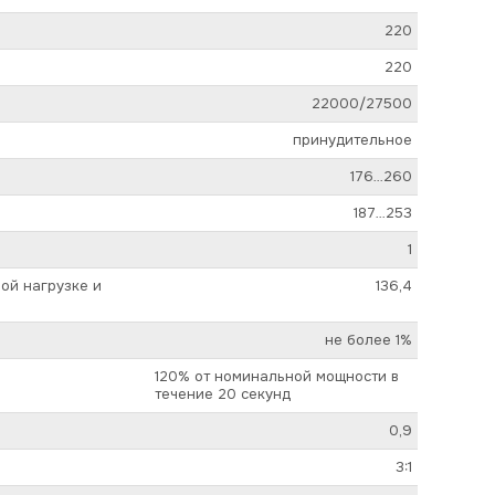
220
220
22000/27500
принудительное
176…260
187…253
1
ой нагрузке и
136,4
не более 1%
120% от номинальной мощности в
течение 20 секунд
0,9
3:1