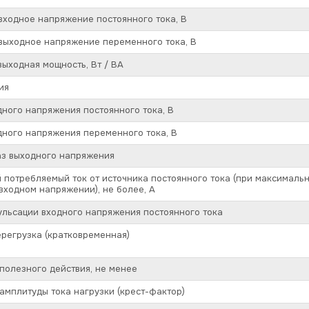
ходное напряжение постоянного тока, В
выходное напряжение переменного тока, В
ыходная мощность, Вт / ВА
ия
ного напряжения постоянного тока, В
ного напряжения переменного тока, В
аз выходного напряжения
потребляемый ток от источника постоянного тока (при максимальн
ходном напряжении), не более, А
льсации входного напряжения постоянного тока
регрузка (кратковременная)
олезного действия, не менее
мплитуды тока нагрузки (крест-фактор)