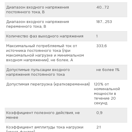
Диапазон входного напряжения
40…72
постоянного тока, В
Диапазон входного напряжения
187…253
переменного тока, В
Количество фаз выходного напряжения
1
Максимальный потребляемый ток от
333,6
источника постоянного тока (при
максимальной нагрузке и минимальном
входном напряжении), не более, А
Допустимые пульсации входного
не более 1%
напряжения постоянного тока
Допустимая перегрузка (кратковременная)
120% от
номинальной
мощности в
течение 20
секунд
Коэффициент полезного действия, не
0,9
менее
Коэффициент амплитуды тока нагрузки
2:1
(крест-фактор)