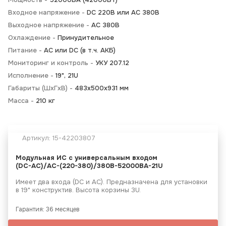
Входное напряжение -
DC 220В или AC 380В
Выходное напряжение -
AC 380В
Охлаждение -
Принудительное
Питание -
АС или DC (в т.ч. АКБ)
Мониторинг и контроль -
УКУ 207.12
Исполнение -
19", 21U
Габариты (ШхГхВ) -
483х500х931 мм
Масса -
210 кг
Артикул:
15-42203807
Модульная ИС с универсальным входом
(DC-АС)/AC-(220-380)/380B-52000BA-21U
Имеет два входа (DC и АС). Предназначена для установки
в 19" конструктив. Высота корзины 3U.
Гарантия: 36 месяцев