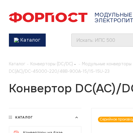
МОДУЛЬНЫЕ
ЭЛЕКТРОПИ
Каталог
Каталог
-
Конверторы (DC/DC)
-
Модульные конверторы 
DC(AC)/DC-45000-220/48В-900А-15/15-15U-23
Конвертор DC(AC)/D
КАТАЛОГ
Серийное произво
Конверторы на базе