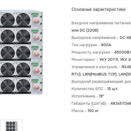
Основные характеристики
Входное напряжение питания
или DC (220В)
Выходное напряжение -
DC 4
Ток нагрузки -
900А
Мощность нагрузки -
45000В
Мониторинг -
УКУ 207.11, УКУ 2
Управление и контроль -
RS4
RTU), LAN(ModBUS TCP), LAN(S
Выходной развязывающий ди
Количество БПС -
15 шт.
Исполнение -
19"
Габариты (ШхГхВ) -
483х570х66
Масса -
150 кг