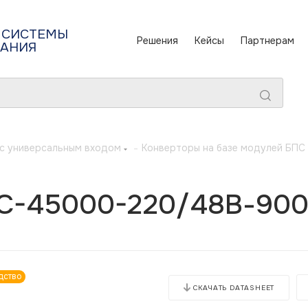
 СИСТЕМЫ
Решения
Кейсы
Партнерам
ТАНИЯ
с универсальным входом
-
Конверторы на базе модулей БП
C-45000-220/48В-900А
дство
СКАЧАТЬ DATASHEET