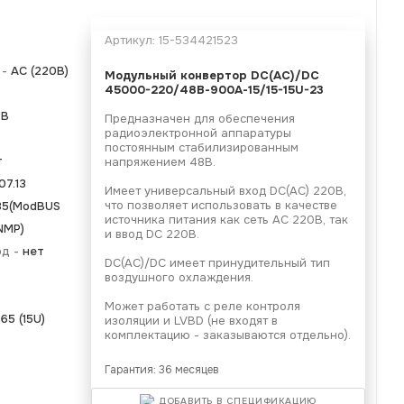
Артикул:
15-534421523
 -
АС (220В)
Модульный конвертор
DC(AC)/DC
45000-220/48В-900А-15/15-15U-23
8В
Предназначен для обеспечения
радиоэлектронной аппаратуры
постоянным стабилизированным
т
напряжением 48В.
07.13
Имеет универсальный вход DC(AC) 220В,
что позволяет использовать в качестве
85(ModBUS
источника питания как сеть АС 220В, так
NMP)
и ввод DC 220В.
од -
нет
DC(AC)/DC имеет принудительный тип
воздушного охлаждения.
Может работать с реле контроля
5 (15U)
изоляции и LVBD (не входят в
комплектацию - заказываются отдельно).
Гарантия: 36 месяцев
ДОБАВИТЬ В СПЕЦИФИКАЦИЮ