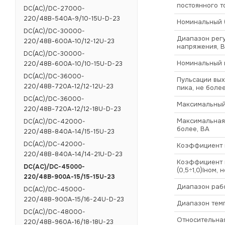
постоянного т
DC(AC)/DC-27000-
220/48В-540А-9/10-15U-D-23
Номинальный (
DC(AC)/DC-30000-
Диапазон рег
220/48В-600А-10/12-12U-23
напряжения, В
DC(AC)/DC-30000-
Номинальный в
220/48В-600А-10/10-15U-D-23
DC(AC)/DC-36000-
Пульсации вых
220/48В-720А-12/12-12U-23
пика, не более
DC(AC)/DC-36000-
Максимальный 
220/48В-720А-12/12-18U-D-23
Максимальная
DC(AC)/DC-42000-
более, ВА
220/48В-840А-14/15-15U-23
DC(AC)/DC-42000-
Коэффициент 
220/48В-840А-14/14-21U-D-23
Коэффициент п
DC(AC)/DC-45000-
(0,5÷1,0)Iном, 
220/48В-900А-15/15-15U-23
Диапазон рабо
DC(AC)/DC-45000-
220/48В-900А-15/16-24U-D-23
Диапазон темп
DC(AC)/DC-48000-
Относительная
220/48В-960А-16/18-18U-23