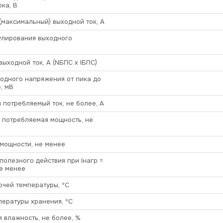
ока, В
максимальный) выходной ток, А
улирования выходного
ыходной ток, А (NБПС х IБПС)
одного напряжения от пика до
, мВ
потребляемый ток, не более, А
 потребляемая мощность, не
мощности, не менее
олезного действия при Iнагр =
не менее
чей температуры, ºС
ературы хранения, ºС
 влажность, не более, %