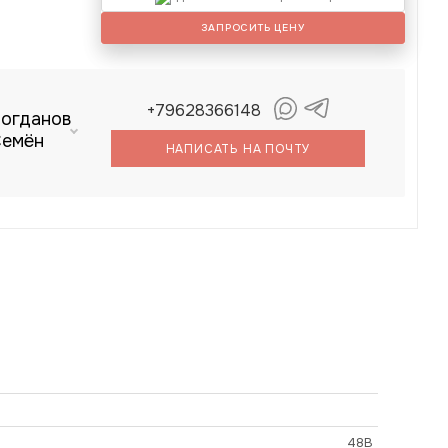
ЗАПРОСИТЬ ЦЕНУ
+79628366148
огданов
емён
НАПИСАТЬ НА ПОЧТУ
48В