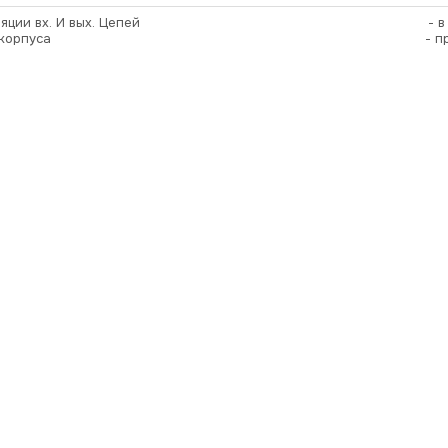
яции вх. И вых. Цепей
- 
корпуса
- п