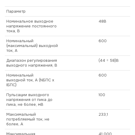
Параметр
Номинальное выходное
48В
напряжение постоянного
тока, В
Номинальный
600
(максимальный) выходной
ток, А
Диапазон регулирования
(44 ÷ 58)В
выходного напряжения, В
Номинальный
600
выходной ток, А (NБПС х
IБПС)
Пульсации выходного
100
напряжения от пика до
пика, не более, мВ
Максимальный
233,1
потребляемый ток, не
более, А
Максимальная
41 000