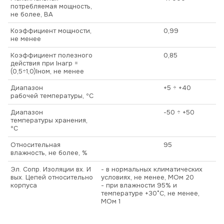
потребляемая мощность,
не более, ВА
Коэффициент мощности,
0,99
не менее
Коэффициент полезного
0,85
действия при Iнагр =
(0,5÷1,0)Iном, не менее
Диапазон
+5 ÷ +40
рабочей температуры, ºС
Диапазон
-50 ÷ +50
температуры хранения,
ºС
Относительная
95
влажность, не более, %
Эл. Сопр. Изоляции вх. И
- в нормальных климатических
вых. Цепей относительно
условиях, не менее, МОм 20
корпуса
- при влажности 95% и
температуре +30°С, не менее,
МОм 1