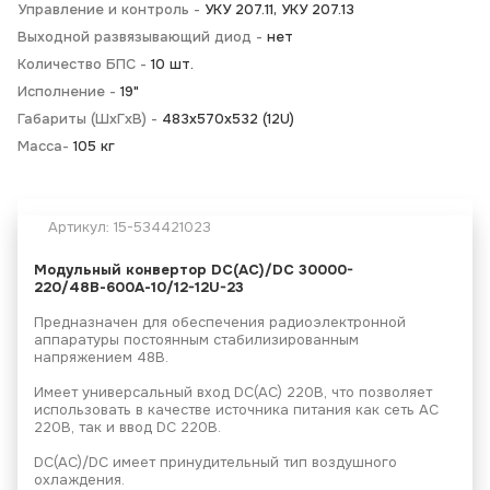
Управление и контроль -
УКУ 207.11, УКУ 207.13
Выходной развязывающий диод -
нет
Количество БПС -
10 шт.
Исполнение -
19"
Габариты (ШхГхВ) -
483х570х532 (12U)
Масса-
105 кг
Артикул:
15-534421023
Модульный конвертор
DC(AC)/DC 30000-
220/48В-600А-10/12-12U-23
Предназначен для обеспечения радиоэлектронной
аппаратуры постоянным стабилизированным
напряжением 48В.
Имеет универсальный вход DC(AC) 220В, что позволяет
использовать в качестве источника питания как сеть АС
220В, так и ввод DC 220В.
DC(AC)/DC имеет принудительный тип воздушного
охлаждения.