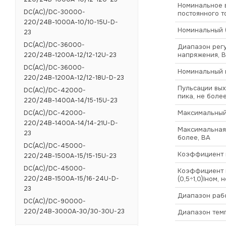
Номинальное 
DC(AC)/DC-30000-
постоянного т
220/24В-1000А-10/10-15U-D-
Номинальный (
23
DC(AC)/DC-36000-
Диапазон рег
напряжения, В
220/24В-1200А-12/12-12U-23
DC(AC)/DC-36000-
Номинальный в
220/24В-1200А-12/12-18U-D-23
Пульсации вых
DC(AC)/DC-42000-
пика, не более
220/24В-1400А-14/15-15U-23
Максимальный 
DC(AC)/DC-42000-
220/24В-1400А-14/14-21U-D-
Максимальная
23
более, ВА
DC(AC)/DC-45000-
Коэффициент 
220/24В-1500А-15/15-15U-23
DC(AC)/DC-45000-
Коэффициент п
220/24В-1500А-15/16-24U-D-
(0,5÷1,0)Iном, 
23
Диапазон рабо
DC(AC)/DC-90000-
220/24В-3000А-30/30-30U-23
Диапазон темп