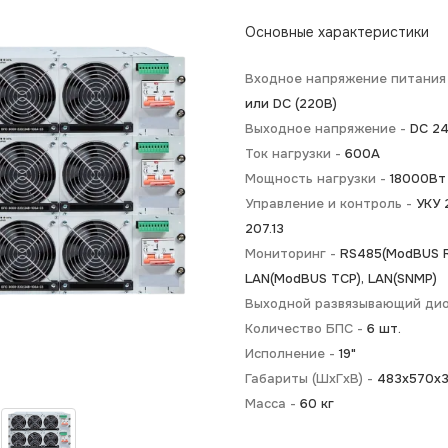
Основные характеристики
Входное напряжение питания
или DC (220В)
Выходное напряжение -
DC 2
Ток нагрузки -
600А
Мощность нагрузки -
18000Вт
Управление и контроль -
УКУ 2
207.13
Мониторинг -
RS485(ModBUS R
LAN(ModBUS TCP), LAN(SNMP)
Выходной развязывающий ди
Количество БПС -
6 шт.
Исполнение -
19"
Габариты (ШхГхВ) -
483х570х3
Масса -
60 кг