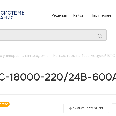
 СИСТЕМЫ
Решения
Кейсы
Партнерам
ТАНИЯ
с универсальным входом
-
Конверторы на базе модулей БП
C-18000-220/24В-600
дство
СКАЧАТЬ DATASHEET