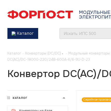
МОДУЛЬНЫЕ
ЭЛЕКТРОПИ
Каталог
Каталог
-
Конверторы (DC/DC)
-
Модульные конверторы 
DC(AC)/DC-18000-220/24В-600А-6/6-9U-D-23
Конвертор DC(AC)/D
КАТАЛОГ
Серийное произво
Конверторы на базе