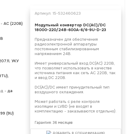
Артикул:
15-532460623
 -
АС (220В)
Модульный конвертор
DC(AC)/DC
18000-220/24В-600А-6/6-9U-D-23
4В
Предназначен для обеспечения
радиоэлектронной аппаратуры
постоянным стабилизированным
напряжением 24В.
07.11, УКУ
Имеет универсальный вход DC(AC) 220В,
что позволяет использовать в качестве
источника питания как сеть АС 220В, так
TU),
и ввод DC 220В.
DC(AC)/DC имеет принудительный тип
од -
да
воздушного охлаждения.
Может работать с реле контроля
изоляции и LVBD (не входят в
комплектацию - заказываются отдельно).
99 (9U)
Гарантия: 36 месяцев
ДОБАВИТЬ В СПЕЦИФИКАЦИЮ