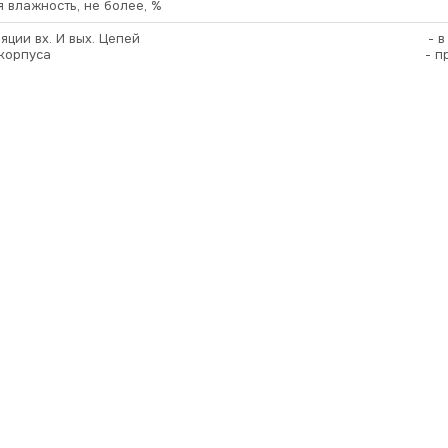
 влажность, не более, %
яции вх. И вых. Цепей
- 
корпуса
- п