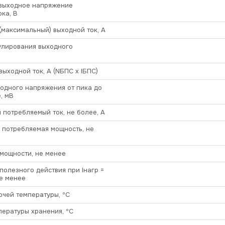
выходное напряжение
ока, В
максимальный) выходной ток, А
улирования выходного
ыходной ток, А (NБПС х IБПС)
одного напряжения от пика до
, мВ
потребляемый ток, не более, А
 потребляемая мощность, не
мощности, не менее
олезного действия при Iнагр =
не менее
чей температуры, ºС
ературы хранения, ºС