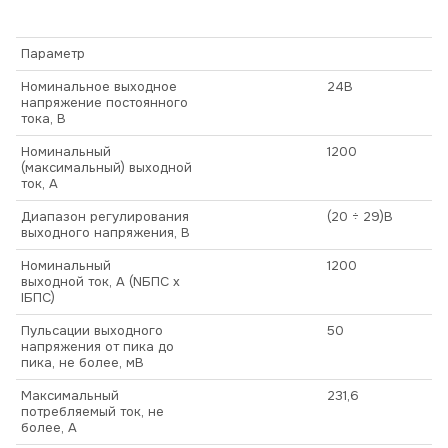
Параметр
Номинальное выходное
24В
напряжение постоянного
тока, В
Номинальный
1200
(максимальный) выходной
ток, А
Диапазон регулирования
(20 ÷ 29)В
выходного напряжения, В
Номинальный
1200
выходной ток, А (NБПС х
IБПС)
Пульсации выходного
50
напряжения от пика до
пика, не более, мВ
Максимальный
231,6
потребляемый ток, не
более, А