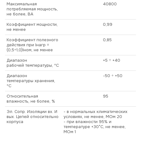
Максимальная
40800
потребляемая мощность,
не более, ВА
Коэффициент мощности,
0,99
не менее
Коэффициент полезного
0,85
действия при Iнагр =
(0,5÷1,0)Iном, не менее
Диапазон
+5 ÷ +40
рабочей температуры, ºС
Диапазон
-50 ÷ +50
температуры хранения,
ºС
Относительная
95
влажность, не более, %
Эл. Сопр. Изоляции вх. И
- в нормальных климатических
вых. Цепей относительно
условиях, не менее, МОм 20
корпуса
- при влажности 95% и
температуре +30°С, не менее,
МОм 1