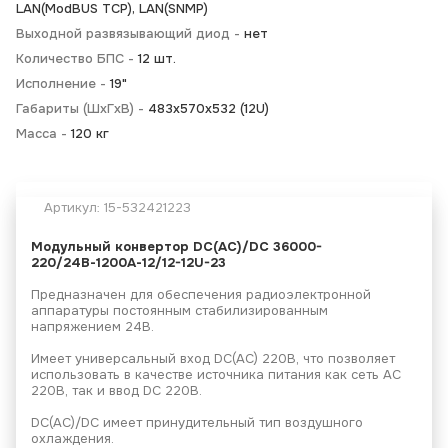
LAN(ModBUS TCP), LAN(SNMP)
Выходной развязывающий диод -
нет
Количество БПС -
12 шт.
Исполнение -
19"
Габариты (ШхГхВ) -
483х570х532 (12U)
Масса -
120 кг
Артикул:
15-532421223
Модульный конвертор
DC(AC)/DC 36000-
220/24В-1200А-12/12-12U-23
Предназначен для обеспечения радиоэлектронной
аппаратуры постоянным стабилизированным
напряжением 24В.
Имеет универсальный вход DC(AC) 220В, что позволяет
использовать в качестве источника питания как сеть АС
220В, так и ввод DC 220В.
DC(AC)/DC имеет принудительный тип воздушного
охлаждения.