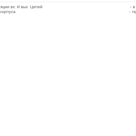
яции вх. И вых. Цепей
- 
корпуса
- п