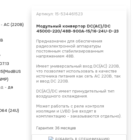
Артикул:
15-534461523
 -
АС (220В)
Модульный конвертор
DC(AC)/DC
45000-220/48В-900А-15/16-24U-D-23
8В
Предназначен для обеспечения
радиоэлектронной аппаратуры
постоянным стабилизированным
т
напряжением 48В.
07.13
Имеет универсальный вход DC(AC) 220В,
что позволяет использовать в качестве
85(ModBUS
источника питания как сеть АС 220В, так
NMP)
и ввод DC 220В.
од -
да
DC(AC)/DC имеет принудительный тип
воздушного охлаждения.
Может работать с реле контроля
064 (24U)
изоляции и LVBD (не входят в
комплектацию - заказываются отдельно).
Гарантия: 36 месяцев
ДОБАВИТЬ В СПЕЦИФИКАЦИЮ