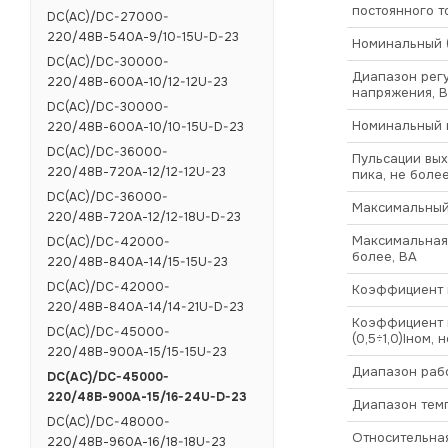
постоянного т
DC(AC)/DC-27000-
220/48В-540А-9/10-15U-D-23
Номинальный (
DC(AC)/DC-30000-
Диапазон рег
220/48В-600А-10/12-12U-23
напряжения, В
DC(AC)/DC-30000-
Номинальный в
220/48В-600А-10/10-15U-D-23
DC(AC)/DC-36000-
Пульсации вых
220/48В-720А-12/12-12U-23
пика, не более
DC(AC)/DC-36000-
Максимальный 
220/48В-720А-12/12-18U-D-23
Максимальная
DC(AC)/DC-42000-
более, ВА
220/48В-840А-14/15-15U-23
DC(AC)/DC-42000-
Коэффициент 
220/48В-840А-14/14-21U-D-23
Коэффициент п
DC(AC)/DC-45000-
(0,5÷1,0)Iном, 
220/48В-900А-15/15-15U-23
Диапазон рабо
DC(AC)/DC-45000-
220/48В-900А-15/16-24U-D-23
Диапазон темп
DC(AC)/DC-48000-
Относительная
220/48В-960А-16/18-18U-23