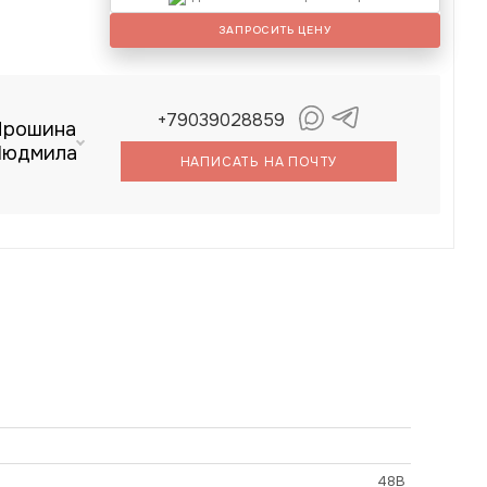
ЗАПРОСИТЬ ЦЕНУ
+79039028859
Прошина
Людмила
НАПИСАТЬ НА ПОЧТУ
48В