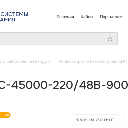
 СИСТЕМЫ
Решения
Кейсы
Партнерам
ТАНИЯ
с универсальным входом
-
Конверторы на базе модулей БП
C-45000-220/48В-900
дство
СКАЧАТЬ DATASHEET