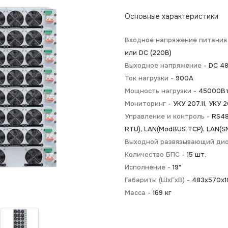
Основные характеристики
Входное напряжение питания
или DC (220В)
Выходное напряжение -
DC 4
Ток нагрузки -
900А
Мощность нагрузки -
45000В
Мониторинг -
УКУ 207.11, УКУ 2
Управление и контроль -
RS4
RTU), LAN(ModBUS TCP), LAN(S
Выходной развязывающий ди
Количество БПС -
15 шт.
Исполнение -
19"
Габариты (ШхГхВ) -
483х570х1
Масса -
169 кг