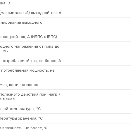
ока, В
максимальный) выходной ток, А
улирования выходного
ыходной ток, А (NБПС х IБПС)
одного напряжения от пика до
, мВ
потребляемый ток, не более, А
 потребляемая мощность, не
мощности, не менее
олезного действия при Iнагр =
не менее
чей температуры, ºС
ературы хранения, ºС
 влажность, не более, %