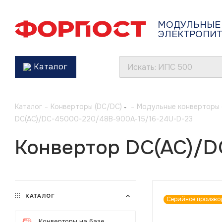
МОДУЛЬНЫЕ
ЭЛЕКТРОПИ
Каталог
Каталог
-
Конверторы (DC/DC)
-
Модульные конверторы 
DC(AC)/DC-45000-220/48В-900А-15/16-24U-D-23
Конвертор DC(AC)/D
КАТАЛОГ
Серийное произво
Конверторы на базе