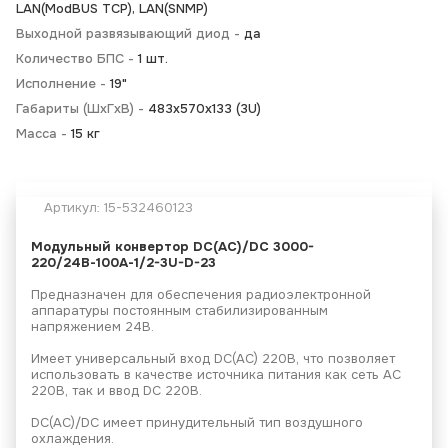
LAN(ModBUS TCP), LAN(SNMP)
Выходной развязывающий диод -
да
Количество БПС -
1 шт.
Исполнение -
19"
Габариты (ШхГхВ) -
483х570х133 (3U)
Масса -
15 кг
Артикул:
15-532460123
Модульный конвертор
DC(AC)/DC 3000-
220/24В-100А-1/2-3U-D-23
Предназначен для обеспечения радиоэлектронной
аппаратуры постоянным стабилизированным
напряжением 24В.
Имеет универсальный вход DC(AC) 220В, что позволяет
использовать в качестве источника питания как сеть АС
220В, так и ввод DC 220В.
DC(AC)/DC имеет принудительный тип воздушного
охлаждения.