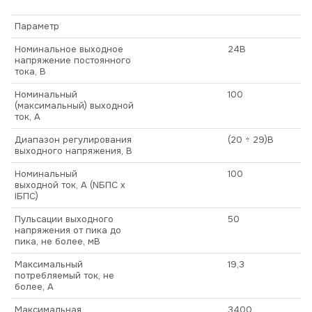
Параметр
Номинальное выходное
24В
напряжение постоянного
тока, В
Номинальный
100
(максимальный) выходной
ток, А
Диапазон регулирования
(20 ÷ 29)В
выходного напряжения, В
Номинальный
100
выходной ток, А (NБПС х
IБПС)
Пульсации выходного
50
напряжения от пика до
пика, не более, мВ
Максимальный
19,3
потребляемый ток, не
более, А
Максимальная
3400