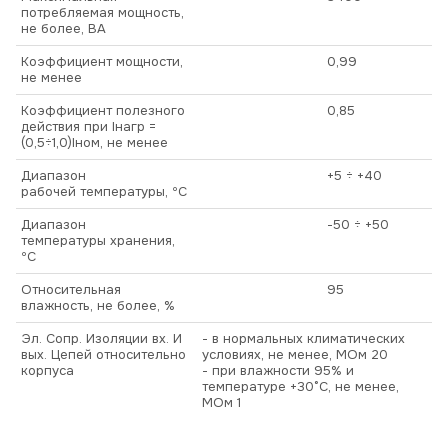
потребляемая мощность,
не более, ВА
Коэффициент мощности,
0,99
не менее
Коэффициент полезного
0,85
действия при Iнагр =
(0,5÷1,0)Iном, не менее
Диапазон
+5 ÷ +40
рабочей температуры, ºС
Диапазон
-50 ÷ +50
температуры хранения,
ºС
Относительная
95
влажность, не более, %
Эл. Сопр. Изоляции вх. И
- в нормальных климатических
вых. Цепей относительно
условиях, не менее, МОм 20
корпуса
- при влажности 95% и
температуре +30°С, не менее,
МОм 1