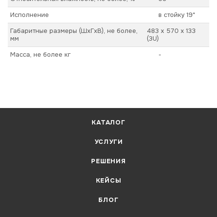
Исполнение
в стойку 19"
Габаритные размеры (ШхГхВ), не более,
483 x 570 x 133
мм
(3U)
Масса, не более кг
-
КАТАЛОГ
УСЛУГИ
РЕШЕНИЯ
КЕЙСЫ
БЛОГ