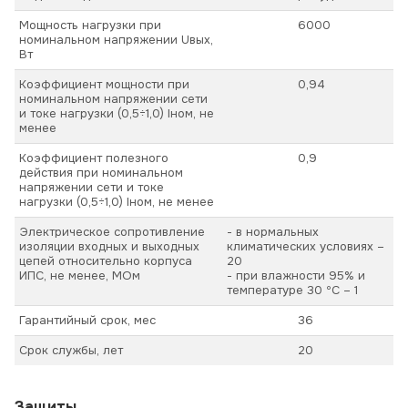
Мощность нагрузки при
6000
номинальном напряжении Uвых,
Вт
Коэффициент мощности при
0,94
номинальном напряжении сети
и токе нагрузки (0,5÷1,0) Iном, не
менее
Коэффициент полезного
0,9
действия при номинальном
напряжении сети и токе
нагрузки (0,5÷1,0) Iном, не менее
Электрическое сопротивление
- в нормальных
изоляции входных и выходных
климатических условиях –
цепей относительно корпуса
20
ИПС, не менее, МОм
- при влажности 95% и
температуре 30 ºС – 1
Гарантийный срок, мес
36
Срок службы, лет
20
Защиты