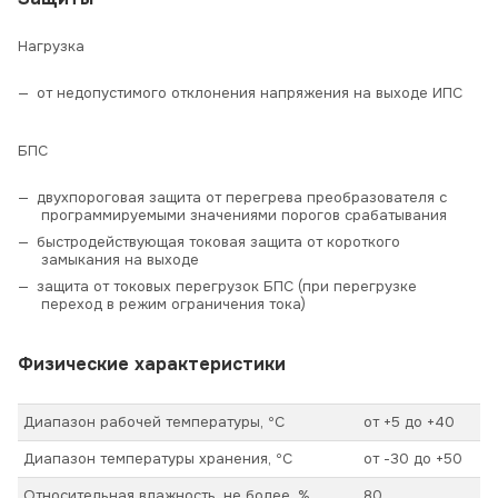
Нагрузка
от недопустимого отклонения напряжения на выходе ИПС
БПС
двухпороговая защита от перегрева преобразователя с
программируемыми значениями порогов срабатывания
быстродействующая токовая защита от короткого
замыкания на выходе
защита от токовых перегрузок БПС (при перегрузке
переход в режим ограничения тока)
Физические характеристики
Диапазон рабочей температуры, ºС
от +5 до +40
Диапазон температуры хранения, ºС
от -30 до +50
Относительная влажность, не более, %
80