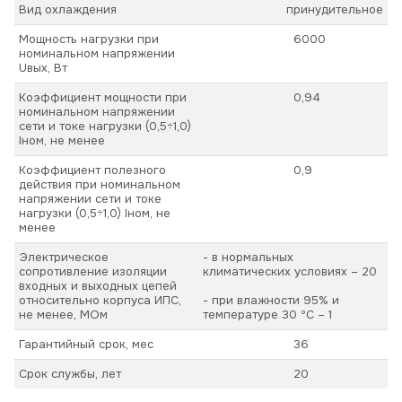
Вид охлаждения
принудительное
Мощность нагрузки при
6000
номинальном напряжении
Uвых, Вт
Коэффициент мощности при
0,94
номинальном напряжении
сети и токе нагрузки (0,5÷1,0)
Iном, не менее
Коэффициент полезного
0,9
действия при номинальном
напряжении сети и токе
нагрузки (0,5÷1,0) Iном, не
менее
Электрическое
- в нормальных
сопротивление изоляции
климатических условиях – 20
входных и выходных цепей
относительно корпуса ИПС,
- при влажности 95% и
не менее, МОм
температуре 30 ºС – 1
Гарантийный срок, мес
36
Срок службы, лет
20