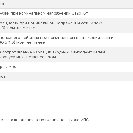
ия
рузки при номинальном напряжении Uвых, Вт
мощности при номинальном напряжении сети и токе
1,0) Iном, не менее
полезного действия при номинальном напряжении сети и
(0,5÷1,0) Iном, не менее
 сопротивление изоляции входных и выходных цепей
корпуса ИПС, не менее, МОм
рок, мес
лет
имого отклонения напряжения на выходе ИПС