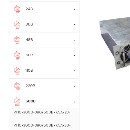
24В
36В
48В
60В
110В
220В
500В
ИПС-3000-380/500В-7,5А-23-
F
ИПС-3000-380/500В-7,5А-3U-