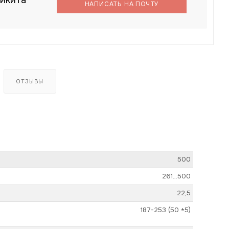
икита
НАПИСАТЬ НА ПОЧТУ
ОТЗЫВЫ
500
261…500
22,5
187-253 (50 ±5)