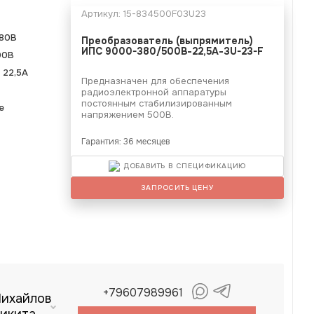
Артикул:
15-834500F03U23
80В
Преобразователь (выпрямитель)
ИПС 9000-380/500В-22,5А-3U-23-F
00В
-
22,5А
Предназначен для обеспечения
радиоэлектронной аппаратуры
постоянным стабилизированным
е
напряжением 500В.
Гарантия: 36 месяцев
ДОБАВИТЬ В СПЕЦИФИКАЦИЮ
ЗАПРОСИТЬ ЦЕНУ
+79607989961
ихайлов