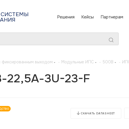
 СИСТЕМЫ
Решения
Кейсы
Партнерам
ТАНИЯ
с фиксированным выходом
-
Модульные ИПС
-
500В
-
ИП
-22,5А-3U-23-F
дство
СКАЧАТЬ DATASHEET