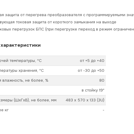
ая защита от перегрева преобразователя с программируемыми зна
вующая токовая защита от короткого замыкания на выходе
оковых перегрузок БПС (при перегрузке переход в режим ограничен
 характеристики
чей температуры, ºС
от +5 до +40
ературы хранения, ºС
от -30 до +50
 влажность, не более, %
80
в стойку 19"
змеры (ШхГхВ), не более, мм
483 x 570 x 133 (3U)
ее кг
-