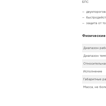
БПС
двухпорогов
быстродейст
защита от т
Физические
Диапазон рабо
Диапазон темп
Относительная
Исполнение
Габаритные ра
Масса, не бол