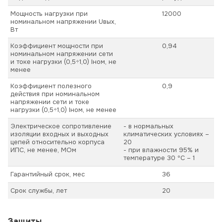
Мощность нагрузки при
12000
номинальном напряжении Uвых,
Вт
Коэффициент мощности при
0,94
номинальном напряжении сети
и токе нагрузки (0,5÷1,0) Iном, не
менее
Коэффициент полезного
0,9
действия при номинальном
напряжении сети и токе
нагрузки (0,5÷1,0) Iном, не менее
Электрическое сопротивление
- в нормальных
изоляции входных и выходных
климатических условиях –
цепей относительно корпуса
20
ИПС, не менее, МОм
- при влажности 95% и
температуре 30 ºС – 1
Гарантийный срок, мес
36
Срок службы, лет
20
Защиты