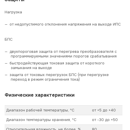
Нагрузка
от недопустимого отклонения напряжения на выходе ИПС
БПС
двухпороговая защита от перегрева преобразователя с
программируемыми значениями порогов срабатывания
быстродействующая токовая защита от короткого
замыкания на выходе
защита от токовых перегрузок БПС (при перегрузке
переход в режим ограничения тока)
Физические характеристики
Диапазон рабочей температуры, ºС
от +5 до +40
Диапазон температуры хранения, ºС
от -30 до +50
Относительная влажность, не более, %
80