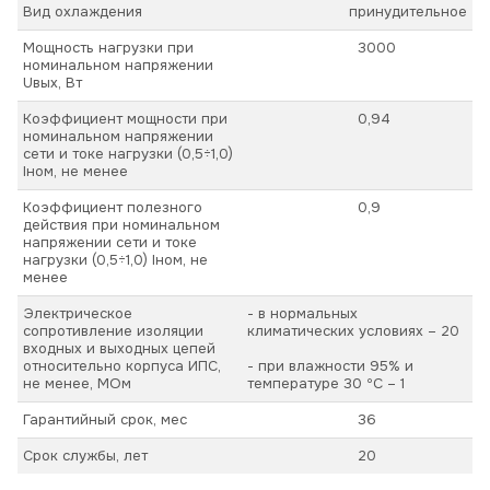
Вид охлаждения
принудительное
Мощность нагрузки при
3000
номинальном напряжении
Uвых, Вт
Коэффициент мощности при
0,94
номинальном напряжении
сети и токе нагрузки (0,5÷1,0)
Iном, не менее
Коэффициент полезного
0,9
действия при номинальном
напряжении сети и токе
нагрузки (0,5÷1,0) Iном, не
менее
Электрическое
- в нормальных
сопротивление изоляции
климатических условиях – 20
входных и выходных цепей
относительно корпуса ИПС,
- при влажности 95% и
не менее, МОм
температуре 30 ºС – 1
Гарантийный срок, мес
36
Срок службы, лет
20