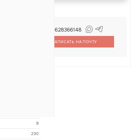
+79628366148
огданов
емён
НАПИСАТЬ НА ПОЧТУ
9
230