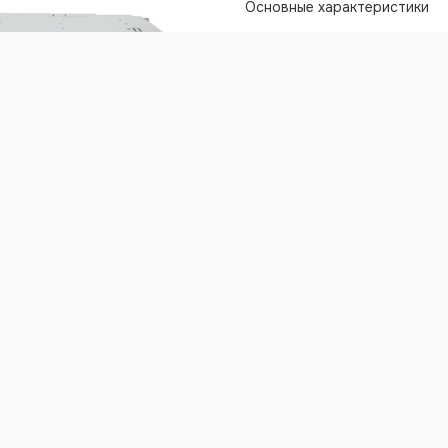
Основные характеристики
Диапазон входного напряжения
170-230 В
Номинальное выходное напря
тока -
230В
Номинальный выходной ток -
Мощность нагрузки -
103500В
Охлаждение -
принудительно
Возможность параллельной р
Управление и контроль -
УКУ 2
207.13
Мониторинг -
RS485 (ModBUS R
(SNMP v1, ModBUS TCP)
Количество БПС -
9 шт.
Исполнение -
в стойку 19"
Габариты (ШхГхВ) -
483x600x3
Масса -
–