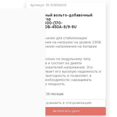
Артикул:
15-5365609
 пост. тока -
Модульный вольто-добавочный
конвертор
ВДК-27000-(170-
жение пост.
230)/230В-450А-9/9-9U
Предназначен для стабилизации
450А
напряжения на нагрузке на уровне 230В
при снижении напряжения на батарее
т
до 165В.
е
ВДК выполнен по модульному типу
аботы -
да
устройств и состоит из девяти
07.11, УКУ
преобразователей напряжения. Это
обеспечивает его высокую надежность и
ремонтопригодность и позволяет, в
TU), Ethernet
случае необходимости, наращивать
выходную мощность.
Гарантия: 36 месяцев
ДОБАВИТЬ В СПЕЦИФИКАЦИЮ
99(9U)
ЗАПРОСИТЬ ЦЕНУ