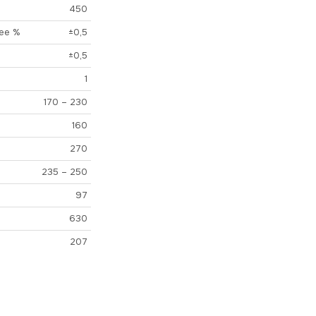
450
ее %
±0,5
±0,5
1
170 – 230
160
270
235 – 250
97
630
207