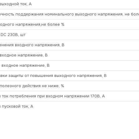
ыходной ток, А
очность поддержания номинального выходного напряжения, не бол
ходного напряжения,не более %
 DC 230В, шт
енения входного напряжения, В
входное напряжение, В
 входное напряжение, В
вки защиты от повышения выходного напряжения, В
полезного действия не ниже, %
ток потребления при входном напряжении 170В, А
пусковой ток, А