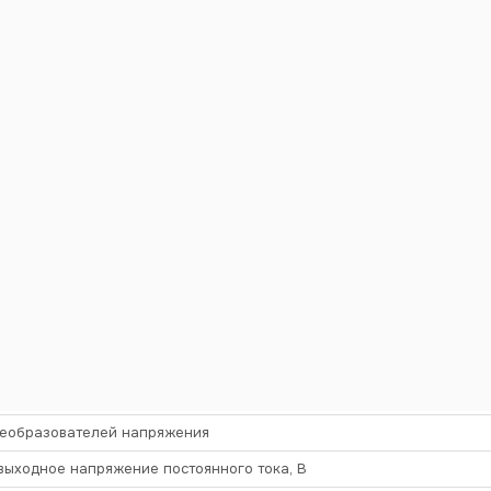
Б
С
ОПИСАНИЕ
ФАЙЛЫ
ОТЗЫВЫ
реобразователей напряжения
ыходное напряжение постоянного тока, В