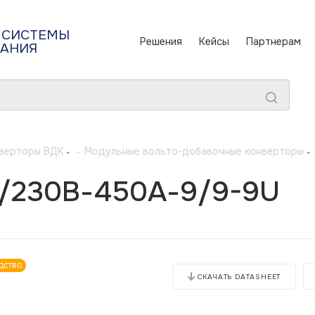
 СИСТЕМЫ
Решения
Кейсы
Партнерам
ТАНИЯ
верторы ВДК
-
Модульные вольто-добавочные конверторы
)/230В-450А-9/9-9U
дство
СКАЧАТЬ DATASHEET