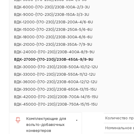
ВДК-6000-(170-230)/230В-100А-2/3-3U
ВДК-9000-(170-230)/230В-150А-3/3-3U
ВДК-12000-(170-230)/230В-200А-4/6-6U
ВДК-15000-(170-230)/230В-250А-5/6-6U
ВДК-18000-(170-230)/230В-300А-6/6-6U
ВДК-21000-(170-230)/230В-350А-7/9-9U
ВДК-24000-(170-230)/230В-400А-8/9-9U
ВДК-27000-(170-230)/230В-450А-9/9-9U
ВДК-30000-(170-230)/230В-500А-10/12-12U
ВДК-33000-(170-230)/230В-550А-11/12-12U
ВДК-36000-(170-230)/230В-600А-12/12-12U
ХАРАКТЕРИСТИКИ
ВДК-39000-(170-230)/230В-650А-13/15-15U
ВДК-42000-(170-230)/230В-700А-14/15-15U
ВДК-45000-(170-230)/230В-750А-15/15-15U
Количество п
Комплектующие для
вольто-добавочных
Номинальное в
конвертеров