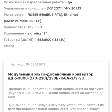
Возможность параллельной работы -
да
Управление и контроль -
УКУ 207.11, УКУ 207.13
Мониторинг -
RS485 (ModBUS RTU), Ethernet
(SNMP v1, ModBUS TCP)
Количество БПС -
3 шт.
Исполнение -
в стойку 19"
Габариты (ШхГхВ) -
483x600x133 (3U)
Масса -
–
Артикул:
15-5365603
Модульный вольто-добавочный конвертор
ВДК-9000-(170-230)/230В-150А-3/3-3U
Предназначен для стабилизации напряжения на нагрузке
на уровне 230В при снижении напряжения на батарее до
165В.
ВДК выполнен по модульному типу устройств и состоит из
трех преобразователей напряжения. Это обеспечивает