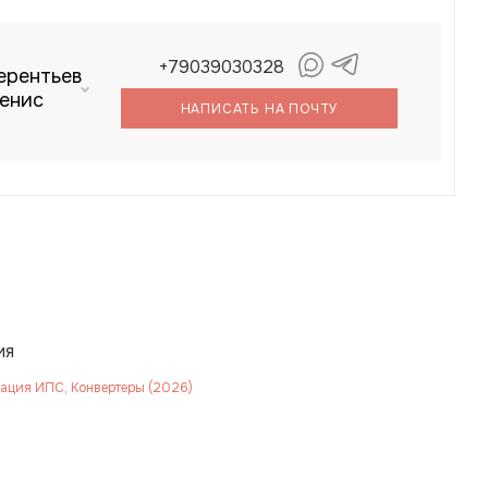
+79039030328
ерентьев
енис
НАПИСАТЬ НА ПОЧТУ
ия
ация ИПС, Конвертеры (2026)
B