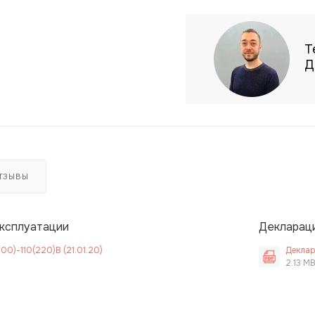
Т
Д
ТЗЫВЫ
эксплуатации
Декларац
0)-110(220)В (21.01.20)
Деклар
2.13 M