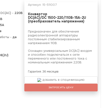
Артикул:
15-511007
DC(AC) -
220В
Конвертор
DC(AC)/DC 1500-220/110В-15А-2U
0В
(преобразователь напряжения)
15А
е
Предназначен для обеспечения
радиоэлектронной аппаратуры
аботы -
да
постоянным стабилизированным
напряжением 110В.
Оснащен универсальным DC(AC) входом
и способен подключаться к сети
8(2U)
переменного или постоянного тока с
номинальным напряжением 220В.
Гарантия: 36 месяцев
ДОБАВИТЬ В СПЕЦИФИКАЦИЮ
ЗАПРОСИТЬ ЦЕНУ