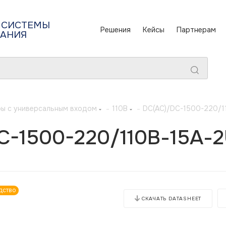
 СИСТЕМЫ
Решения
Кейсы
Партнерам
ТАНИЯ
ы с универсальным входом
-
110В
-
DC(AC)/DC-1500-220/1
C-1500-220/110В-15А-
дство
СКАЧАТЬ DATASHEET