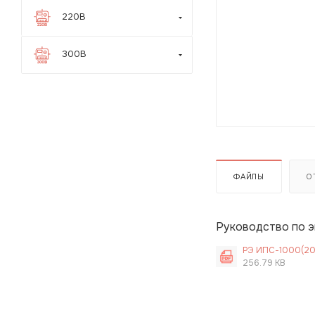
220В
300В
ФАЙЛЫ
О
Руководство по 
РЭ ИПС-1000(200
256.79 KB