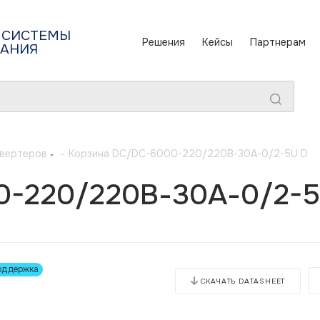
 СИСТЕМЫ
Решения
Кейсы
Партнерам
ТАНИЯ
нвертеров
-
Корзина DC/DC-6000-220/220В-30А-0/2-5U D
0-220/220В-30А-0/2-5
оддержка
СКАЧАТЬ DATASHEET