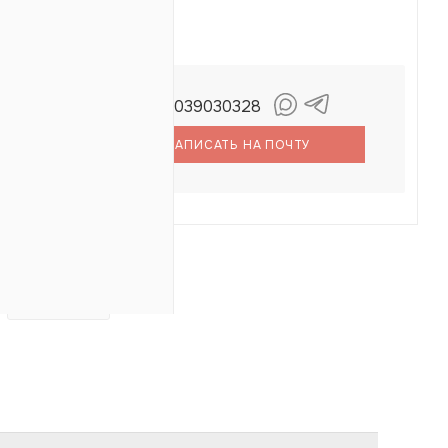
+79039030328
ерентьев
енис
НАПИСАТЬ НА ПОЧТУ
ОТЗЫВЫ