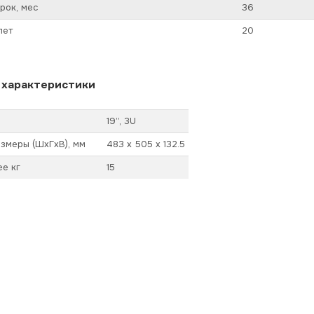
рок, мес
36
лет
20
 характеристики
19’’, 3U
змеры (ШхГхВ), мм
483 х 505 х 132.5
ее кг
15