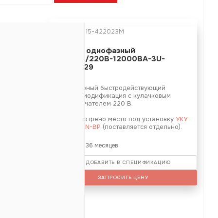
Артикул:
15-422023M
Байпас однофазный
BP-220/220B-12000BA-3U-
0В
МВР4529
20В
е
Тиристорный быстродействующий
байпас, модификация с кулачковым
переключателем 220 В.
32.5 мм
Предусмотрено место под установку
УКУ
207.12 LAN-BP
(поставляется отдельно).
Гарантия: 36 месяцев
ДОБАВИТЬ В СПЕЦИФИКАЦИЮ
ЗАПРОСИТЬ ЦЕНУ