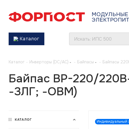
МОДУЛЬНЫЕ
ЭЛЕКТРОПИ
Каталог
Каталог
-
Инверторы (DC/AC)
-
Байпасы
-
Байпасы 220
Байпас BP-220/220В-
-3ЛГ; -ОВМ)
КАТАЛОГ
Индивидуальный з