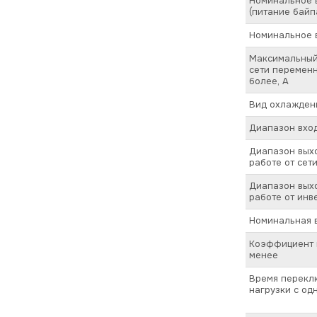
Номинальное 
(питание байпа
Номинальное 
Максимальный
сети переменн
более, А
Вид охлажден
Диапазон вход
Диапазон вых
работе от сети
Диапазон вых
работе от инв
Номинальная 
Коэффициент п
менее
Время перекл
нагрузки с од