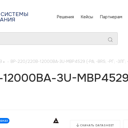
 СИСТЕМЫ
Решения
Кейсы
Партнерам
ТАНИЯ
В
-
BP-220/220В-12000ВА-3U-МВР4529 (-РА; -BRS; -РГ; -3ЛГ; 
12000ВА-3U-МВР4529 (
аказ
СКАЧАТЬ DATASHEET