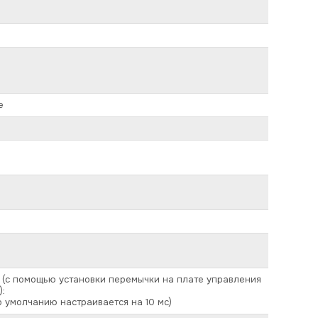
е
 (с помощью установки перемычки на плате управления
):
по умолчанию настраивается на 10 мс)