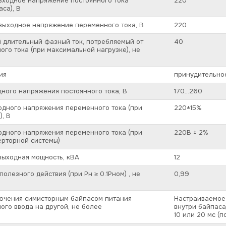
входное напряжение постоянного тока
220
са), В
выходное напряжение переменного тока, В
220
 длительный фазный ток, потребляемый от
40
ого тока (при максимальной нагрузке), не
ия
принудительно
ного напряжения постоянного тока, В
170…260
одного напряжения переменного тока (при
220±15%
), В
одного напряжения переменного тока (при
220В ± 2%
ерторной системы)
выходная мощность, кВА
12
олезного действия (при Pн ≥ 0.1Pном) , не
0,99
ючения симисторным байпасом питания
Настраиваемое
ного ввода на другой, не более
внутри байпаса
10 или 20 мс (