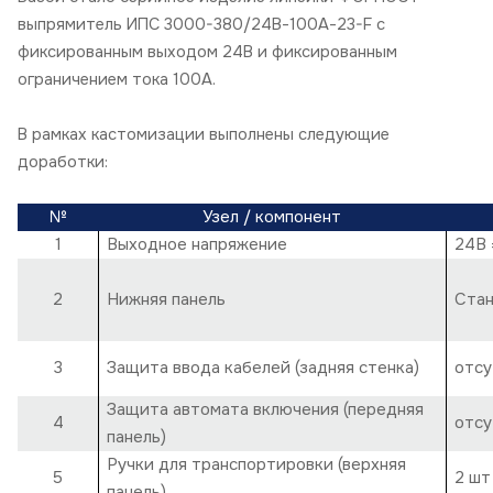
выпрямитель ИПС 3000-380/24В-100А-23-F с
фиксированным выходом 24В и фиксированным
ограничением тока 100А.
В рамках кастомизации выполнены следующие
доработки:
№
Узел / компонент
1
Выходное напряжение
24В 
2
Нижняя панель
Стан
3
Защита ввода кабелей (задняя стенка)
отсу
Защита автомата включения (передняя
4
отсу
панель)
Ручки для транспортировки (верхняя
5
2 шт
панель)