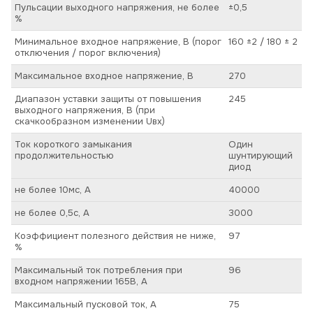
Пульсации выходного напряжения, не более
±0,5
%
Минимальное входное напряжение, В (порог
160 ±2 / 180 ± 2
отключения / порог включения)
Максимальное входное напряжение, В
270
Диапазон уставки защиты от повышения
245
выходного напряжения, В (при
скачкообразном изменении Uвх)
Ток короткого замыкания
Один
продолжительностью
шунтирующий
диод
не более 10мс, А
40000
не более 0,5с, А
3000
Коэффициент полезного действия не ниже,
97
%
Максимальный ток потребления при
96
входном напряжении 165В, А
Максимальный пусковой ток, А
75