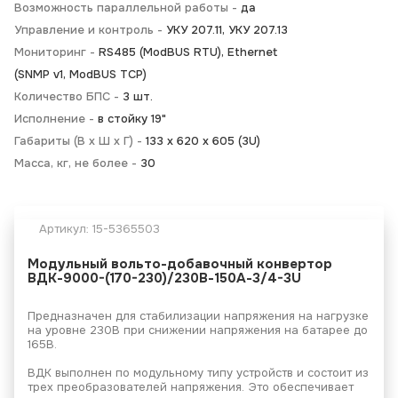
Возможность параллельной работы -
да
Управление и контроль -
УКУ 207.11, УКУ 207.13
Мониторинг -
RS485 (ModBUS RTU), Ethernet
(SNMP v1, ModBUS TCP)
Количество БПС -
3 шт.
Исполнение -
в стойку 19"
Габариты (В x Ш x Г) -
133 x 620 х 605 (3U)
Масса, кг, не более -
30
Артикул:
15-5365503
Модульный вольто-добавочный конвертор
ВДК-9000-(170-230)/230В-150А-3/4-3U
Предназначен для стабилизации напряжения на нагрузке
на уровне 230В при снижении напряжения на батарее до
165В.
ВДК выполнен по модульному типу устройств и состоит из
трех преобразователей напряжения. Это обеспечивает